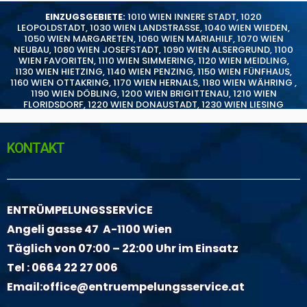
EINZUGSGEBIETE:
1010 WIEN INNERE STADT
,
1020
LEOPOLDSTADT
,
1030 WIEN LANDSTRASSE
,
1040 WIEN WIEDEN
,
1050 WIEN MARGARETEN
,
1060 WIEN MARIAHILF
,
1070 WIEN
NEUBAU
,
1080 WIEN JOSEFSTADT
,
1090 WIEN ALSERGRUND
,
1100
WIEN FAVORITEN
,
1110 WIEN SIMMERING
,
1120 WIEN MEIDLING
,
1130 WIEN HIETZING
,
1140 WIEN PENZING
,
1150 WIEN FÜNFHAUS
,
1160 WIEN OTTAKRING
,
1170 WIEN HERNALS
,
1180 WIEN WÄHRING
,
1190 WIEN DÖBLING
,
1200 WIEN BRIGITTENAU
,
1210 WIEN
FLORIDSDORF
,
1220 WIEN DONAUSTADT
,
1230 WIEN LIESING
KONTAKT
ENTRÜMPELUNGSSERVİCE
Angeli gasse 47 A-1100 Wien
Täglich von 07:00 – 22:00 Uhr im Einsatz
Tel :
0664 22 27 006
Email:
office@entruempelungsservice.at