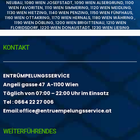
NEUBAU
,
1080 WIEN JOSEFSTADT
,
1090 WIEN ALSERGRUND
,
1100
WIEN FAVORITEN
,
1110 WIEN SIMMERING
,
1120 WIEN MEIDLING
,
1130 WIEN HIETZING
,
1140 WIEN PENZING
,
1150 WIEN FÜNFHAUS
,
1160 WIEN OTTAKRING
,
1170 WIEN HERNALS
,
1180 WIEN WÄHRING
,
1190 WIEN DÖBLING
,
1200 WIEN BRIGITTENAU
,
1210 WIEN
FLORIDSDORF
,
1220 WIEN DONAUSTADT
,
1230 WIEN LIESING
KONTAKT
ENTRÜMPELUNGSSERVİCE
Angeli gasse 47 A-1100 Wien
Täglich von 07:00 – 22:00 Uhr im Einsatz
Tel :
0664 22 27 006
Email:
office@entruempelungsservice.at
WEİTERFÜHRENDES