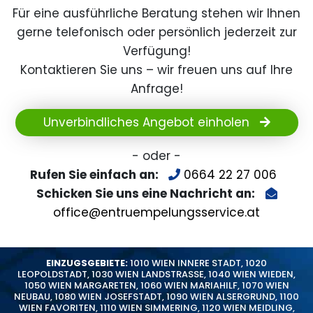
Für eine ausführliche Beratung stehen wir Ihnen
gerne telefonisch oder persönlich jederzeit zur
Verfügung!
Kontaktieren Sie uns – wir freuen uns auf Ihre
Anfrage!
Unverbindliches Angebot einholen
- oder -
Rufen Sie einfach an:
0664 22 27 006
Schicken Sie uns eine Nachricht an:
office@entruempelungsservice.at
EINZUGSGEBIETE:
1010 WIEN INNERE STADT
,
1020
LEOPOLDSTADT
,
1030 WIEN LANDSTRASSE
,
1040 WIEN WIEDEN
,
1050 WIEN MARGARETEN
,
1060 WIEN MARIAHILF
,
1070 WIEN
NEUBAU
,
1080 WIEN JOSEFSTADT
,
1090 WIEN ALSERGRUND
,
1100
WIEN FAVORITEN
,
1110 WIEN SIMMERING
,
1120 WIEN MEIDLING
,