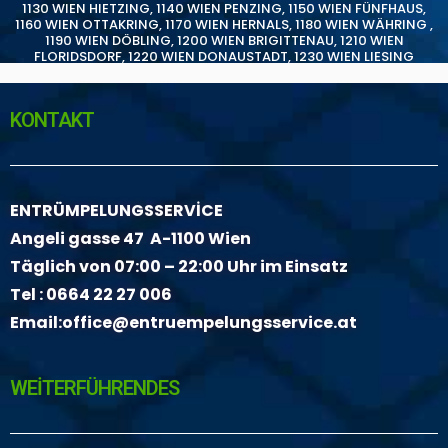
1130 WIEN HIETZING
,
1140 WIEN PENZING
,
1150 WIEN FÜNFHAUS
,
1160 WIEN OTTAKRING
,
1170 WIEN HERNALS
,
1180 WIEN WÄHRING
,
1190 WIEN DÖBLING
,
1200 WIEN BRIGITTENAU
,
1210 WIEN
FLORIDSDORF
,
1220 WIEN DONAUSTADT
,
1230 WIEN LIESING
KONTAKT
ENTRÜMPELUNGSSERVİCE
Angeli gasse 47 A-1100 Wien
Täglich von 07:00 – 22:00 Uhr im Einsatz
Tel :
0664 22 27 006
Email:
office@entruempelungsservice.at
WEİTERFÜHRENDES