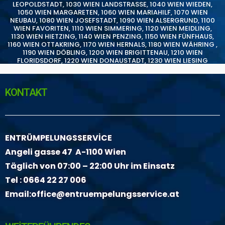
LEOPOLDSTADT
,
1030 WIEN LANDSTRASSE
,
1040 WIEN WIEDEN
,
1050 WIEN MARGARETEN
,
1060 WIEN MARIAHILF
,
1070 WIEN
NEUBAU
,
1080 WIEN JOSEFSTADT
,
1090 WIEN ALSERGRUND
,
1100
WIEN FAVORITEN
,
1110 WIEN SIMMERING
,
1120 WIEN MEIDLING
,
1130 WIEN HIETZING
,
1140 WIEN PENZING
,
1150 WIEN FÜNFHAUS
,
1160 WIEN OTTAKRING
,
1170 WIEN HERNALS
,
1180 WIEN WÄHRING
,
1190 WIEN DÖBLING
,
1200 WIEN BRIGITTENAU
,
1210 WIEN
FLORIDSDORF
,
1220 WIEN DONAUSTADT
,
1230 WIEN LIESING
KONTAKT
ENTRÜMPELUNGSSERVİCE
Angeli gasse 47 A-1100 Wien
Täglich von 07:00 – 22:00 Uhr im Einsatz
Tel :
0664 22 27 006
Email:
office@entruempelungsservice.at