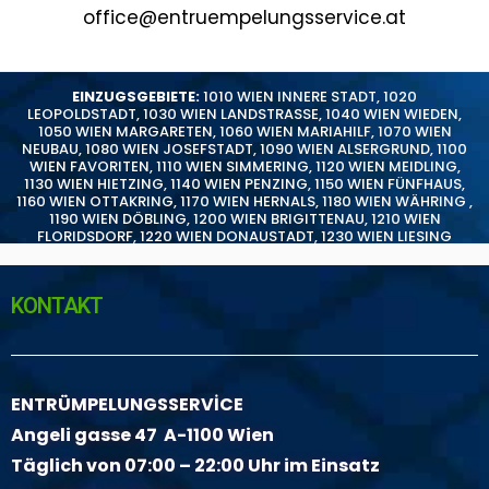
office@entruempelungsservice.at
EINZUGSGEBIETE:
1010 WIEN INNERE STADT
,
1020
LEOPOLDSTADT
,
1030 WIEN LANDSTRASSE
,
1040 WIEN WIEDEN
,
1050 WIEN MARGARETEN
,
1060 WIEN MARIAHILF
,
1070 WIEN
NEUBAU
,
1080 WIEN JOSEFSTADT
,
1090 WIEN ALSERGRUND
,
1100
WIEN FAVORITEN
,
1110 WIEN SIMMERING
,
1120 WIEN MEIDLING
,
1130 WIEN HIETZING
,
1140 WIEN PENZING
,
1150 WIEN FÜNFHAUS
,
1160 WIEN OTTAKRING
,
1170 WIEN HERNALS
,
1180 WIEN WÄHRING
,
1190 WIEN DÖBLING
,
1200 WIEN BRIGITTENAU
,
1210 WIEN
FLORIDSDORF
,
1220 WIEN DONAUSTADT
,
1230 WIEN LIESING
KONTAKT
ENTRÜMPELUNGSSERVİCE
Angeli gasse 47 A-1100 Wien
Täglich von 07:00 – 22:00 Uhr im Einsatz