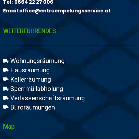
Tel :
0664 22 27 006
Email:
office@entruempelungsservice.at
WEİTERFÜHRENDES
Wohnungsräumung
Hausräumung
Kellerräumung
Sperrmüllabholung
Verlassenschaftsräumung
Büroräumungen
Map