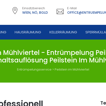
Einsatzbereich
E-Mail
WIEN, NÖ, BGLD
OFFICE@ENTRUEMPELUN
UNG
HAUSRÄUMUNG
KELLERRÄUMUNG
SPERRMÜLL
Mühlviertel - Entrümpelung Peil
altsauflösung Peilstein Im Mühlv
Entrümpelungsservice
>
Peilstein im Mühlviertel
fessionell
Te