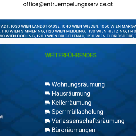
office@entruempelungsservice.at
TADT
,
1030 WIEN LANDSTRASSE
,
1040 WIEN WIEDEN
,
1050 WIEN MARG
,
1110 WIEN SIMMERING
,
1120 WIEN MEIDLING
,
1130 WIEN HIETZING
,
114
190 WIEN DÖBLING
,
1200 WIEN BRIGITTENAU
,
1210 WIEN FLORIDSDORF
,
WEİTERFÜHRENDES
Wohnungsräumung
Hausräumung
z
Kellerräumung
Sperrmüllabholung
at
Verlassenschaftsräumung
Büroräumungen