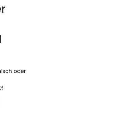
er
d
nisch oder
e!