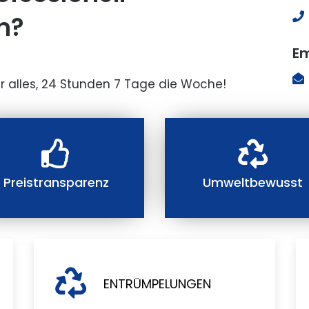
n?
Em
r alles, 24 Stunden 7 Tage die Woche!
Preistransparenz
Umweltbewusst
ENTRÜMPELUNGEN