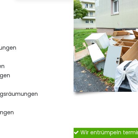
mungen
en
ngen
ngsräumungen
ungen
Wir entrümpeln term