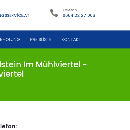
Telefon
GSSERVICE.AT
0664 22 27 006
ABHOLUNG
PREISLISTE
KONTAKT
stein Im Mühlviertel -
iertel
lefon: