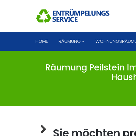
HOME
RÄUMUNG
WOHNUNGSRÄUM
Räumung Peilstein Im 
Haush
Sie möchten pro