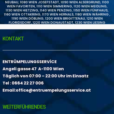
NEUBAU
,
1080 WIEN JOSEFSTADT
,
1090 WIEN ALSERGRUND
,
1100
WIEN FAVORITEN
,
1110 WIEN SIMMERING
,
1120 WIEN MEIDLING
,
1130 WIEN HIETZING
,
1140 WIEN PENZING
,
1150 WIEN FÜNFHAUS
,
1160 WIEN OTTAKRING
,
1170 WIEN HERNALS
,
1180 WIEN WÄHRING
,
1190 WIEN DÖBLING
,
1200 WIEN BRIGITTENAU
,
1210 WIEN
FLORIDSDORF
,
1220 WIEN DONAUSTADT
,
1230 WIEN LIESING
KONTAKT
ENTRÜMPELUNGSSERVİCE
Angeli gasse 47 A-1100 Wien
Täglich von 07:00 – 22:00 Uhr im Einsatz
Tel :
0664 22 27 006
Email:
office@entruempelungsservice.at
WEİTERFÜHRENDES