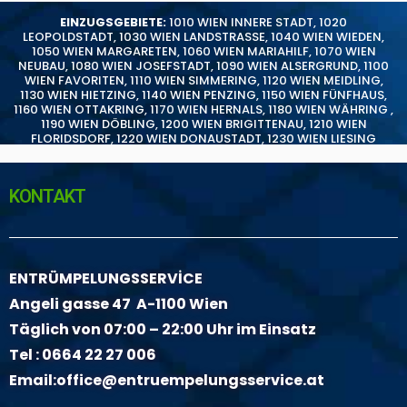
EINZUGSGEBIETE:
1010 WIEN INNERE STADT
,
1020
LEOPOLDSTADT
,
1030 WIEN LANDSTRASSE
,
1040 WIEN WIEDEN
,
1050 WIEN MARGARETEN
,
1060 WIEN MARIAHILF
,
1070 WIEN
NEUBAU
,
1080 WIEN JOSEFSTADT
,
1090 WIEN ALSERGRUND
,
1100
WIEN FAVORITEN
,
1110 WIEN SIMMERING
,
1120 WIEN MEIDLING
,
1130 WIEN HIETZING
,
1140 WIEN PENZING
,
1150 WIEN FÜNFHAUS
,
1160 WIEN OTTAKRING
,
1170 WIEN HERNALS
,
1180 WIEN WÄHRING
,
1190 WIEN DÖBLING
,
1200 WIEN BRIGITTENAU
,
1210 WIEN
FLORIDSDORF
,
1220 WIEN DONAUSTADT
,
1230 WIEN LIESING
KONTAKT
ENTRÜMPELUNGSSERVİCE
Angeli gasse 47 A-1100 Wien
Täglich von 07:00 – 22:00 Uhr im Einsatz
Tel :
0664 22 27 006
Email:
office@entruempelungsservice.at