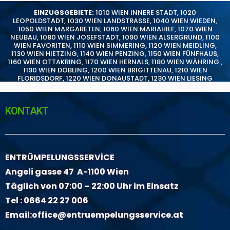
EINZUGSGEBIETE:
1010 WIEN INNERE STADT
,
1020
LEOPOLDSTADT
,
1030 WIEN LANDSTRASSE
,
1040 WIEN WIEDEN
,
1050 WIEN MARGARETEN
,
1060 WIEN MARIAHILF
,
1070 WIEN
NEUBAU
,
1080 WIEN JOSEFSTADT
,
1090 WIEN ALSERGRUND
,
1100
WIEN FAVORITEN
,
1110 WIEN SIMMERING
,
1120 WIEN MEIDLING
,
1130 WIEN HIETZING
,
1140 WIEN PENZING
,
1150 WIEN FÜNFHAUS
,
1160 WIEN OTTAKRING
,
1170 WIEN HERNALS
,
1180 WIEN WÄHRING
,
1190 WIEN DÖBLING
,
1200 WIEN BRIGITTENAU
,
1210 WIEN
FLORIDSDORF
,
1220 WIEN DONAUSTADT
,
1230 WIEN LIESING
KONTAKT
ENTRÜMPELUNGSSERVİCE
Angeli gasse 47 A-1100 Wien
Täglich von 07:00 – 22:00 Uhr im Einsatz
Tel :
0664 22 27 006
Email:
office@entruempelungsservice.at