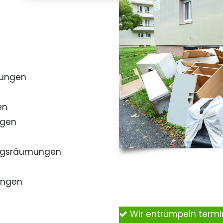
mungen
en
ngen
ngsräumungen
ungen
Wir entrümpeln term