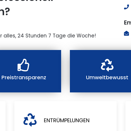
n?
Em
r alles, 24 Stunden 7 Tage die Woche!
Preistransparenz
Umweltbewusst
ENTRÜMPELUNGEN