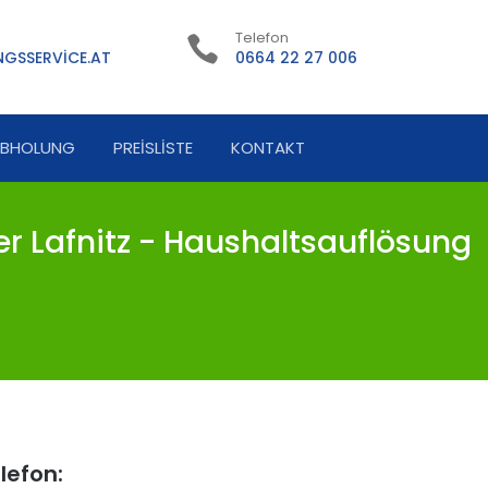
Telefon
GSSERVICE.AT
0664 22 27 006
ABHOLUNG
PREISLISTE
KONTAKT
r Lafnitz - Haushaltsauflösung
lefon: