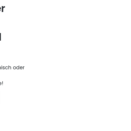
er
d
nisch oder
e!