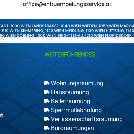
office@entruempelungsservice.at
TADT
,
1030 WIEN LANDSTRASSE
,
1040 WIEN WIEDEN
,
1050 WIEN MARG
,
1110 WIEN SIMMERING
,
1120 WIEN MEIDLING
,
1130 WIEN HIETZING
,
114
190 WIEN DÖBLING
,
1200 WIEN BRIGITTENAU
,
1210 WIEN FLORIDSDORF
,
WEİTERFÜHRENDES
Wohnungsräumung
Hausräumung
z
Kellerräumung
Sperrmüllabholung
at
Verlassenschaftsräumung
Büroräumungen