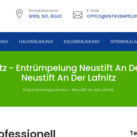
Einsatzbereich
E-Mail
WIEN, NÖ, BGLD
OFFICE@ENTRUEMPELUN
UNG
HAUSRÄUMUNG
KELLERRÄUMUNG
SPERRMÜLL
tz - Entrümpelung Neustift An De
Neustift An Der Lafnitz
Entrümpelungsservice
>
Neustift an der Lafnitz
fessionell
Te