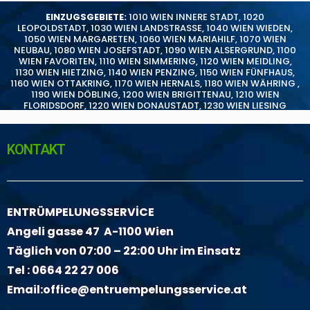
EINZUGSGEBIETE:
1010 WIEN INNERE STADT
,
1020
LEOPOLDSTADT
,
1030 WIEN LANDSTRASSE
,
1040 WIEN WIEDEN
,
1050 WIEN MARGARETEN
,
1060 WIEN MARIAHILF
,
1070 WIEN
NEUBAU
,
1080 WIEN JOSEFSTADT
,
1090 WIEN ALSERGRUND
,
1100
WIEN FAVORITEN
,
1110 WIEN SIMMERING
,
1120 WIEN MEIDLING
,
1130 WIEN HIETZING
,
1140 WIEN PENZING
,
1150 WIEN FÜNFHAUS
,
1160 WIEN OTTAKRING
,
1170 WIEN HERNALS
,
1180 WIEN WÄHRING
,
1190 WIEN DÖBLING
,
1200 WIEN BRIGITTENAU
,
1210 WIEN
FLORIDSDORF
,
1220 WIEN DONAUSTADT
,
1230 WIEN LIESING
KONTAKT
ENTRÜMPELUNGSSERVİCE
Angeli gasse 47 A-1100 Wien
Täglich von 07:00 – 22:00 Uhr im Einsatz
Tel :
0664 22 27 006
Email:
office@entruempelungsservice.at