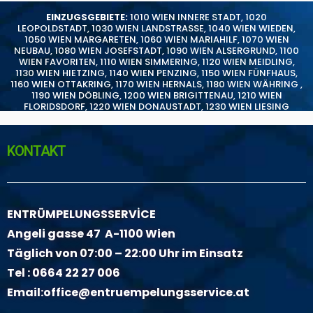
EINZUGSGEBIETE:
1010 WIEN INNERE STADT
,
1020
LEOPOLDSTADT
,
1030 WIEN LANDSTRASSE
,
1040 WIEN WIEDEN
,
1050 WIEN MARGARETEN
,
1060 WIEN MARIAHILF
,
1070 WIEN
NEUBAU
,
1080 WIEN JOSEFSTADT
,
1090 WIEN ALSERGRUND
,
1100
WIEN FAVORITEN
,
1110 WIEN SIMMERING
,
1120 WIEN MEIDLING
,
1130 WIEN HIETZING
,
1140 WIEN PENZING
,
1150 WIEN FÜNFHAUS
,
1160 WIEN OTTAKRING
,
1170 WIEN HERNALS
,
1180 WIEN WÄHRING
,
1190 WIEN DÖBLING
,
1200 WIEN BRIGITTENAU
,
1210 WIEN
FLORIDSDORF
,
1220 WIEN DONAUSTADT
,
1230 WIEN LIESING
KONTAKT
ENTRÜMPELUNGSSERVİCE
Angeli gasse 47 A-1100 Wien
Täglich von 07:00 – 22:00 Uhr im Einsatz
Tel :
0664 22 27 006
Email:
office@entruempelungsservice.at