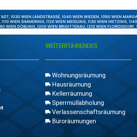
TADT
,
1030 WIEN LANDSTRASSE
,
1040 WIEN WIEDEN
,
1050 WIEN MARG
,
1110 WIEN SIMMERING
,
1120 WIEN MEIDLING
,
1130 WIEN HIETZING
,
114
190 WIEN DÖBLING
,
1200 WIEN BRIGITTENAU
,
1210 WIEN FLORIDSDORF
,
WEİTERFÜHRENDES
Wohnungsräumung
Hausräumung
z
Kellerräumung
Sperrmüllabholung
at
Verlassenschaftsräumung
Büroräumungen