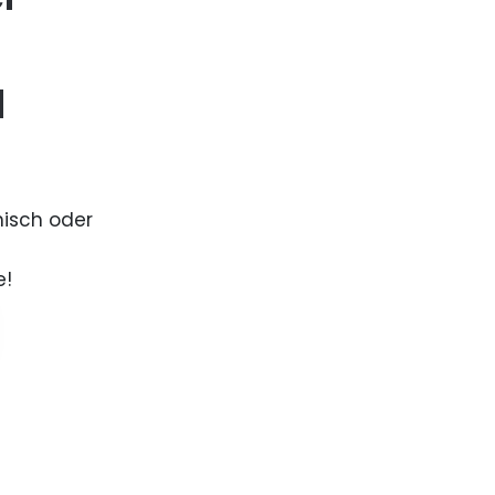
d
nisch oder
e!