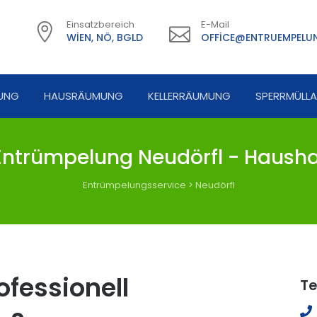
Einsatzbereich
E-Mail
WIEN, NÖ, BGLD
OFFICE@ENTRUEMPELUN
UNG
HAUSRÄUMUNG
KELLERRÄUMUNG
SPERRMÜLL
ntrümpelung Neudörfl - Hausha
Entrümpelungsservice
>
Neudörfl
fessionell
Te