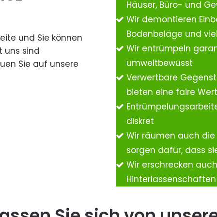
Häuser, Büro- und G
Wir demontieren Einb
Bodenbeläge und vie
Seite und Sie können
Wir entrümpeln garan
t uns sind
umweltbewusst
auen Sie auf unsere
Verwertbare Gegenst
bieten eine faire We
Entrümpelungsarbeite
diskret
Wir räumen auch die
sorgen dafür, dass si
Wir erschrecken auc
Hinterlassenschafte
assen Sie sich von unser