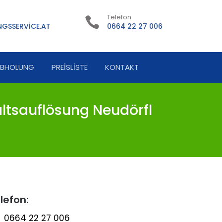
Telefon
GSSERVICE.AT
0664 22 27 006
ABHOLUNG
PREISLISTE
KONTAKT
ltsauflösung Neudörfl
lefon:
0664 22 27 006