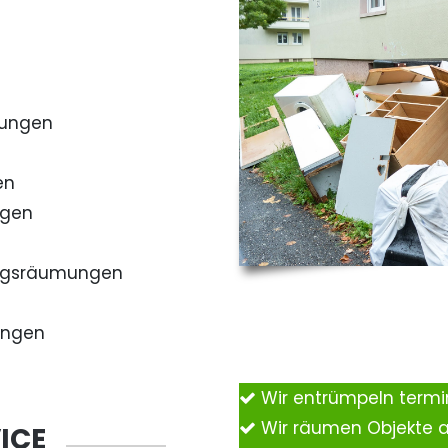
mungen
en
ngen
ngsräumungen
ungen
Wir entrümpeln term
Wir räumen Objekte 
ICE