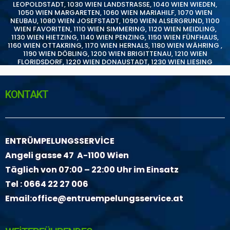
LEOPOLDSTADT
,
1030 WIEN LANDSTRASSE
,
1040 WIEN WIEDEN
,
1050 WIEN MARGARETEN
,
1060 WIEN MARIAHILF
,
1070 WIEN
NEUBAU
,
1080 WIEN JOSEFSTADT
,
1090 WIEN ALSERGRUND
,
1100
WIEN FAVORITEN
,
1110 WIEN SIMMERING
,
1120 WIEN MEIDLING
,
1130 WIEN HIETZING
,
1140 WIEN PENZING
,
1150 WIEN FÜNFHAUS
,
1160 WIEN OTTAKRING
,
1170 WIEN HERNALS
,
1180 WIEN WÄHRING
,
1190 WIEN DÖBLING
,
1200 WIEN BRIGITTENAU
,
1210 WIEN
FLORIDSDORF
,
1220 WIEN DONAUSTADT
,
1230 WIEN LIESING
KONTAKT
ENTRÜMPELUNGSSERVİCE
Angeli gasse 47 A-1100 Wien
Täglich von 07:00 – 22:00 Uhr im Einsatz
Tel :
0664 22 27 006
Email:
office@entruempelungsservice.at