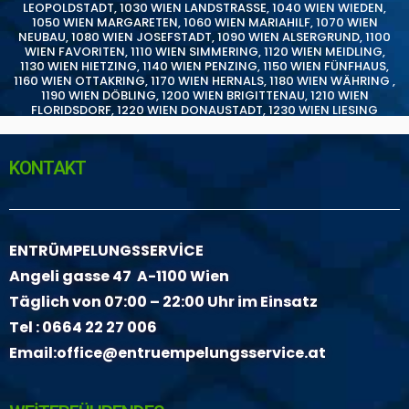
LEOPOLDSTADT
,
1030 WIEN LANDSTRASSE
,
1040 WIEN WIEDEN
,
1050 WIEN MARGARETEN
,
1060 WIEN MARIAHILF
,
1070 WIEN
NEUBAU
,
1080 WIEN JOSEFSTADT
,
1090 WIEN ALSERGRUND
,
1100
WIEN FAVORITEN
,
1110 WIEN SIMMERING
,
1120 WIEN MEIDLING
,
1130 WIEN HIETZING
,
1140 WIEN PENZING
,
1150 WIEN FÜNFHAUS
,
1160 WIEN OTTAKRING
,
1170 WIEN HERNALS
,
1180 WIEN WÄHRING
,
1190 WIEN DÖBLING
,
1200 WIEN BRIGITTENAU
,
1210 WIEN
FLORIDSDORF
,
1220 WIEN DONAUSTADT
,
1230 WIEN LIESING
KONTAKT
ENTRÜMPELUNGSSERVİCE
Angeli gasse 47 A-1100 Wien
Täglich von 07:00 – 22:00 Uhr im Einsatz
Tel :
0664 22 27 006
Email:
office@entruempelungsservice.at