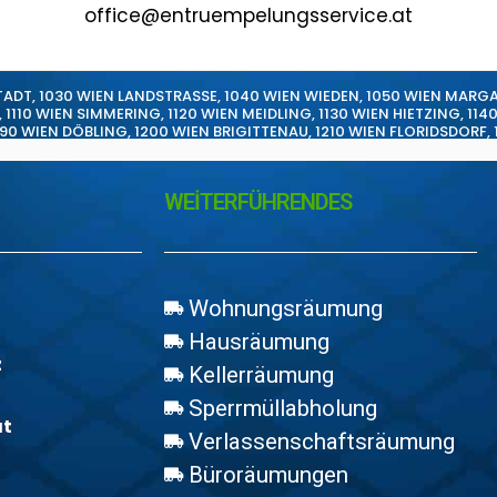
office@entruempelungsservice.at
TADT
,
1030 WIEN LANDSTRASSE
,
1040 WIEN WIEDEN
,
1050 WIEN MARG
,
1110 WIEN SIMMERING
,
1120 WIEN MEIDLING
,
1130 WIEN HIETZING
,
114
190 WIEN DÖBLING
,
1200 WIEN BRIGITTENAU
,
1210 WIEN FLORIDSDORF
,
WEİTERFÜHRENDES
Wohnungsräumung
Hausräumung
z
Kellerräumung
Sperrmüllabholung
at
Verlassenschaftsräumung
Büroräumungen