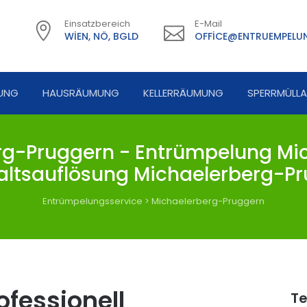
Einsatzbereich
E-Mail
WIEN, NÖ, BGLD
OFFICE@ENTRUEMPELUN
UNG
HAUSRÄUMUNG
KELLERRÄUMUNG
SPERRMÜLL
g-Pruggern - Entrümpelung Mic
ltsauflösung Michaelerberg-P
Entrümpelungsservice
>
Michaelerberg-Pruggern
fessionell
Te