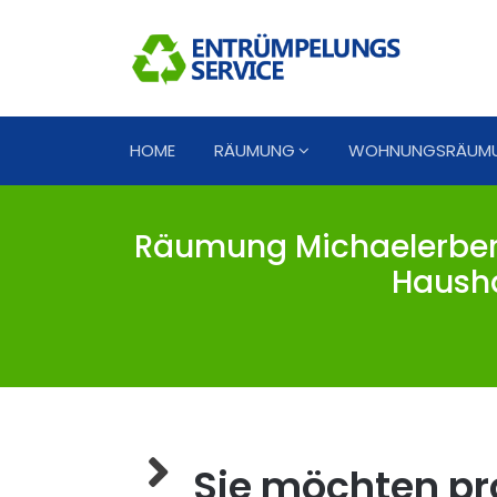
HOME
RÄUMUNG
WOHNUNGSRÄUM
Räumung Michaelerber
Hausha
Sie möchten pro