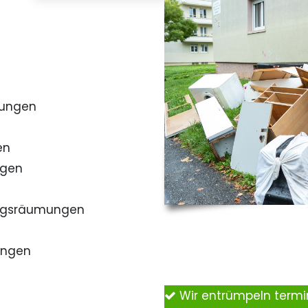
mungen
en
ngen
ngsräumungen
ungen
Wir entrümpeln term