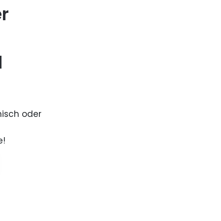
er
d
nisch oder
e!