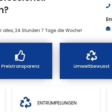
n?
Em
r alles, 24 Stunden 7 Tage die Woche!
Preistransparenz
Umweltbewusst
ENTRÜMPELUNGEN