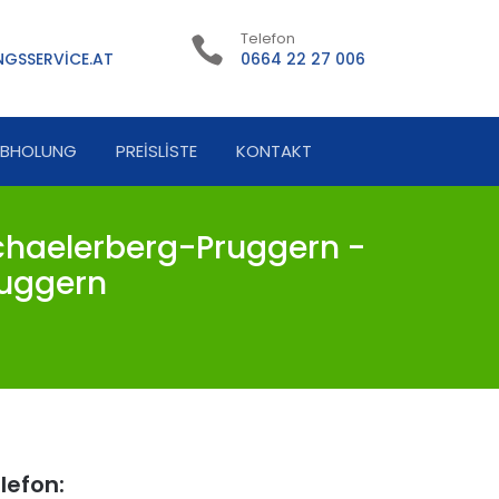
Telefon
GSSERVICE.AT
0664 22 27 006
ABHOLUNG
PREISLISTE
KONTAKT
haelerberg-Pruggern -
ruggern
lefon: