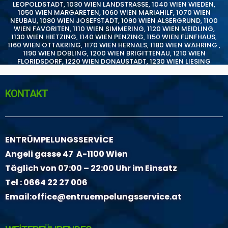
LEOPOLDSTADT
,
1030 WIEN LANDSTRASSE
,
1040 WIEN WIEDEN
,
1050 WIEN MARGARETEN
,
1060 WIEN MARIAHILF
,
1070 WIEN
NEUBAU
,
1080 WIEN JOSEFSTADT
,
1090 WIEN ALSERGRUND
,
1100
WIEN FAVORITEN
,
1110 WIEN SIMMERING
,
1120 WIEN MEIDLING
,
1130 WIEN HIETZING
,
1140 WIEN PENZING
,
1150 WIEN FÜNFHAUS
,
1160 WIEN OTTAKRING
,
1170 WIEN HERNALS
,
1180 WIEN WÄHRING
,
1190 WIEN DÖBLING
,
1200 WIEN BRIGITTENAU
,
1210 WIEN
FLORIDSDORF
,
1220 WIEN DONAUSTADT
,
1230 WIEN LIESING
KONTAKT
ENTRÜMPELUNGSSERVİCE
Angeli gasse 47 A-1100 Wien
Täglich von 07:00 – 22:00 Uhr im Einsatz
Tel :
0664 22 27 006
Email:
office@entruempelungsservice.at