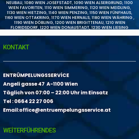
NEUBAU
,
1080 WIEN JOSEFSTADT
,
1090 WIEN ALSERGRUND
,
1100
WIEN FAVORITEN
,
1110 WIEN SIMMERING
,
1120 WIEN MEIDLING
,
1130 WIEN HIETZING
,
1140 WIEN PENZING
,
1150 WIEN FÜNFHAUS
,
1160 WIEN OTTAKRING
,
1170 WIEN HERNALS
,
1180 WIEN WÄHRING
,
1190 WIEN DÖBLING
,
1200 WIEN BRIGITTENAU
,
1210 WIEN
FLORIDSDORF
,
1220 WIEN DONAUSTADT
,
1230 WIEN LIESING
KONTAKT
ENTRÜMPELUNGSSERVİCE
Angeli gasse 47 A-1100 Wien
Täglich von 07:00 – 22:00 Uhr im Einsatz
Tel :
0664 22 27 006
Email:
office@entruempelungsservice.at
WEİTERFÜHRENDES