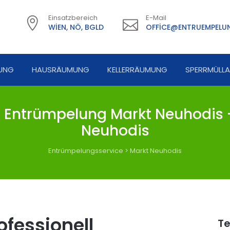
Einsatzbereich
E-Mail
WIEN, NÖ, BGLD
OFFICE@ENTRUEMPELUN
UNG
HAUSRÄUMUNG
KELLERRÄUMUNG
SPERRMÜLL
Entrümpelung Markt Neuhodis 
Neuhodis
Entrümpelungsservice
>
Markt Neuhodis
fessionell
Te