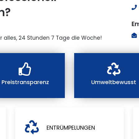
n?
Em
r alles, 24 Stunden 7 Tage die Woche!
Preistransparenz
Umweltbewusst
ENTRÜMPELUNGEN