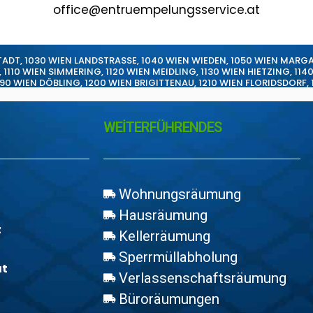
office@entruempelungsservice.at
TADT
,
1030 WIEN LANDSTRASSE
,
1040 WIEN WIEDEN
,
1050 WIEN MARG
,
1110 WIEN SIMMERING
,
1120 WIEN MEIDLING
,
1130 WIEN HIETZING
,
114
190 WIEN DÖBLING
,
1200 WIEN BRIGITTENAU
,
1210 WIEN FLORIDSDORF
,
WEİTERFÜHRENDES
Wohnungsräumung
Hausräumung
z
Kellerräumung
Sperrmüllabholung
at
Verlassenschaftsräumung
Büroräumungen