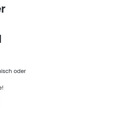
er
d
nisch oder
e!