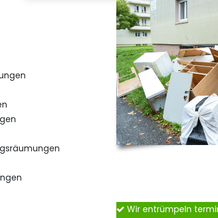
mungen
en
ngen
ngsräumungen
ungen
Wir entrümpeln term