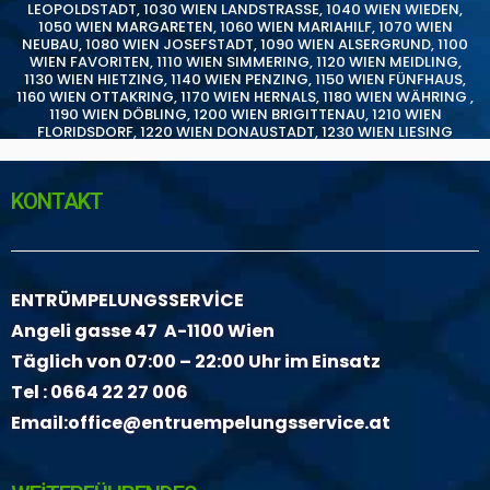
LEOPOLDSTADT
,
1030 WIEN LANDSTRASSE
,
1040 WIEN WIEDEN
,
1050 WIEN MARGARETEN
,
1060 WIEN MARIAHILF
,
1070 WIEN
NEUBAU
,
1080 WIEN JOSEFSTADT
,
1090 WIEN ALSERGRUND
,
1100
WIEN FAVORITEN
,
1110 WIEN SIMMERING
,
1120 WIEN MEIDLING
,
1130 WIEN HIETZING
,
1140 WIEN PENZING
,
1150 WIEN FÜNFHAUS
,
1160 WIEN OTTAKRING
,
1170 WIEN HERNALS
,
1180 WIEN WÄHRING
,
1190 WIEN DÖBLING
,
1200 WIEN BRIGITTENAU
,
1210 WIEN
FLORIDSDORF
,
1220 WIEN DONAUSTADT
,
1230 WIEN LIESING
KONTAKT
ENTRÜMPELUNGSSERVİCE
Angeli gasse 47 A-1100 Wien
Täglich von 07:00 – 22:00 Uhr im Einsatz
Tel :
0664 22 27 006
Email:
office@entruempelungsservice.at