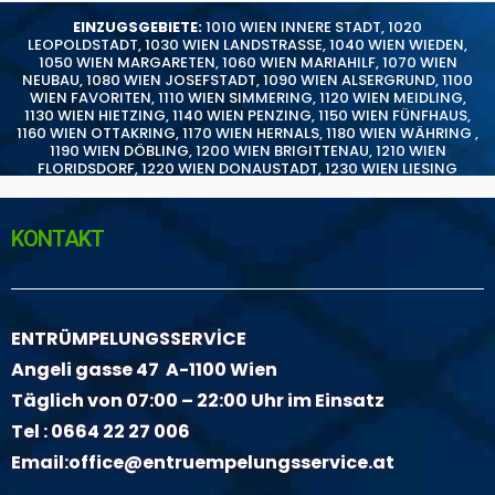
EINZUGSGEBIETE:
1010 WIEN INNERE STADT
,
1020
LEOPOLDSTADT
,
1030 WIEN LANDSTRASSE
,
1040 WIEN WIEDEN
,
1050 WIEN MARGARETEN
,
1060 WIEN MARIAHILF
,
1070 WIEN
NEUBAU
,
1080 WIEN JOSEFSTADT
,
1090 WIEN ALSERGRUND
,
1100
WIEN FAVORITEN
,
1110 WIEN SIMMERING
,
1120 WIEN MEIDLING
,
1130 WIEN HIETZING
,
1140 WIEN PENZING
,
1150 WIEN FÜNFHAUS
,
1160 WIEN OTTAKRING
,
1170 WIEN HERNALS
,
1180 WIEN WÄHRING
,
1190 WIEN DÖBLING
,
1200 WIEN BRIGITTENAU
,
1210 WIEN
FLORIDSDORF
,
1220 WIEN DONAUSTADT
,
1230 WIEN LIESING
KONTAKT
ENTRÜMPELUNGSSERVİCE
Angeli gasse 47 A-1100 Wien
Täglich von 07:00 – 22:00 Uhr im Einsatz
Tel :
0664 22 27 006
Email:
office@entruempelungsservice.at