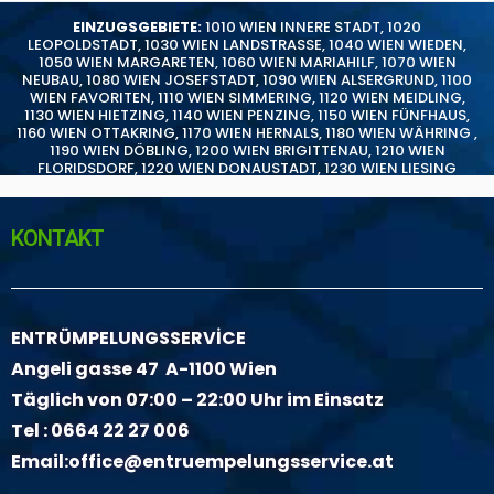
EINZUGSGEBIETE:
1010 WIEN INNERE STADT
,
1020
LEOPOLDSTADT
,
1030 WIEN LANDSTRASSE
,
1040 WIEN WIEDEN
,
1050 WIEN MARGARETEN
,
1060 WIEN MARIAHILF
,
1070 WIEN
NEUBAU
,
1080 WIEN JOSEFSTADT
,
1090 WIEN ALSERGRUND
,
1100
WIEN FAVORITEN
,
1110 WIEN SIMMERING
,
1120 WIEN MEIDLING
,
1130 WIEN HIETZING
,
1140 WIEN PENZING
,
1150 WIEN FÜNFHAUS
,
1160 WIEN OTTAKRING
,
1170 WIEN HERNALS
,
1180 WIEN WÄHRING
,
1190 WIEN DÖBLING
,
1200 WIEN BRIGITTENAU
,
1210 WIEN
FLORIDSDORF
,
1220 WIEN DONAUSTADT
,
1230 WIEN LIESING
KONTAKT
ENTRÜMPELUNGSSERVİCE
Angeli gasse 47 A-1100 Wien
Täglich von 07:00 – 22:00 Uhr im Einsatz
Tel :
0664 22 27 006
Email:
office@entruempelungsservice.at