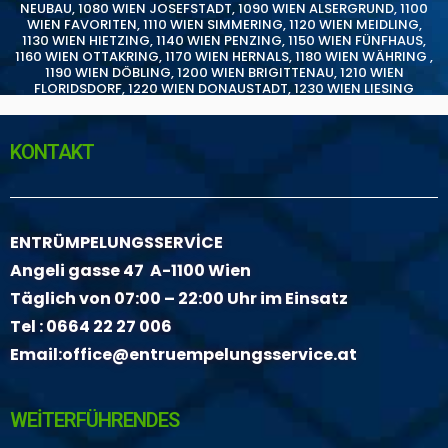
NEUBAU
,
1080 WIEN JOSEFSTADT
,
1090 WIEN ALSERGRUND
,
1100
WIEN FAVORITEN
,
1110 WIEN SIMMERING
,
1120 WIEN MEIDLING
,
1130 WIEN HIETZING
,
1140 WIEN PENZING
,
1150 WIEN FÜNFHAUS
,
1160 WIEN OTTAKRING
,
1170 WIEN HERNALS
,
1180 WIEN WÄHRING
,
1190 WIEN DÖBLING
,
1200 WIEN BRIGITTENAU
,
1210 WIEN
FLORIDSDORF
,
1220 WIEN DONAUSTADT
,
1230 WIEN LIESING
KONTAKT
ENTRÜMPELUNGSSERVİCE
Angeli gasse 47 A-1100 Wien
Täglich von 07:00 – 22:00 Uhr im Einsatz
Tel :
0664 22 27 006
Email:
office@entruempelungsservice.at
WEİTERFÜHRENDES