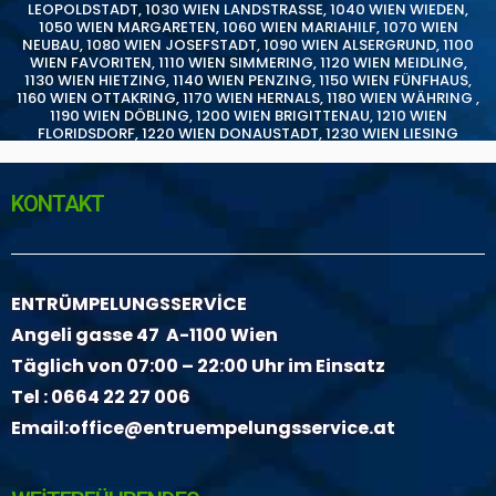
LEOPOLDSTADT
,
1030 WIEN LANDSTRASSE
,
1040 WIEN WIEDEN
,
1050 WIEN MARGARETEN
,
1060 WIEN MARIAHILF
,
1070 WIEN
NEUBAU
,
1080 WIEN JOSEFSTADT
,
1090 WIEN ALSERGRUND
,
1100
WIEN FAVORITEN
,
1110 WIEN SIMMERING
,
1120 WIEN MEIDLING
,
1130 WIEN HIETZING
,
1140 WIEN PENZING
,
1150 WIEN FÜNFHAUS
,
1160 WIEN OTTAKRING
,
1170 WIEN HERNALS
,
1180 WIEN WÄHRING
,
1190 WIEN DÖBLING
,
1200 WIEN BRIGITTENAU
,
1210 WIEN
FLORIDSDORF
,
1220 WIEN DONAUSTADT
,
1230 WIEN LIESING
KONTAKT
ENTRÜMPELUNGSSERVİCE
Angeli gasse 47 A-1100 Wien
Täglich von 07:00 – 22:00 Uhr im Einsatz
Tel :
0664 22 27 006
Email:
office@entruempelungsservice.at