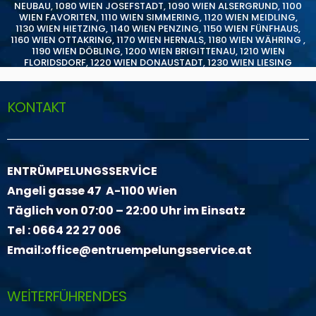
NEUBAU
,
1080 WIEN JOSEFSTADT
,
1090 WIEN ALSERGRUND
,
1100
WIEN FAVORITEN
,
1110 WIEN SIMMERING
,
1120 WIEN MEIDLING
,
1130 WIEN HIETZING
,
1140 WIEN PENZING
,
1150 WIEN FÜNFHAUS
,
1160 WIEN OTTAKRING
,
1170 WIEN HERNALS
,
1180 WIEN WÄHRING
,
1190 WIEN DÖBLING
,
1200 WIEN BRIGITTENAU
,
1210 WIEN
FLORIDSDORF
,
1220 WIEN DONAUSTADT
,
1230 WIEN LIESING
KONTAKT
ENTRÜMPELUNGSSERVİCE
Angeli gasse 47 A-1100 Wien
Täglich von 07:00 – 22:00 Uhr im Einsatz
Tel :
0664 22 27 006
Email:
office@entruempelungsservice.at
WEİTERFÜHRENDES