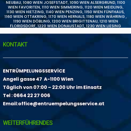
NEUBAU
,
1080 WIEN JOSEFSTADT
,
1090 WIEN ALSERGRUND
,
1100
WIEN FAVORITEN
,
1110 WIEN SIMMERING
,
1120 WIEN MEIDLING
,
1130 WIEN HIETZING
,
1140 WIEN PENZING
,
1150 WIEN FÜNFHAUS
,
1160 WIEN OTTAKRING
,
1170 WIEN HERNALS
,
1180 WIEN WÄHRING
,
1190 WIEN DÖBLING
,
1200 WIEN BRIGITTENAU
,
1210 WIEN
FLORIDSDORF
,
1220 WIEN DONAUSTADT
,
1230 WIEN LIESING
KONTAKT
ENTRÜMPELUNGSSERVİCE
Angeli gasse 47 A-1100 Wien
Täglich von 07:00 – 22:00 Uhr im Einsatz
Tel :
0664 22 27 006
Email:
office@entruempelungsservice.at
WEİTERFÜHRENDES