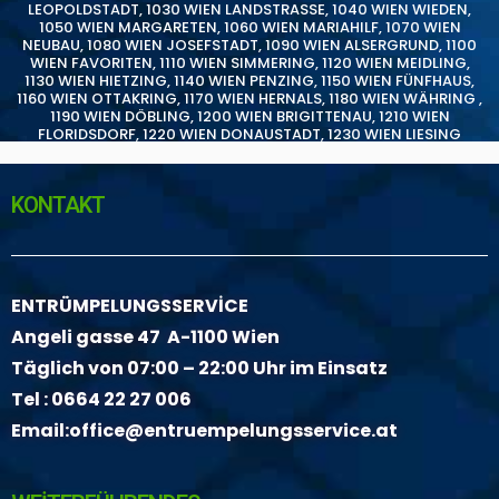
LEOPOLDSTADT
,
1030 WIEN LANDSTRASSE
,
1040 WIEN WIEDEN
,
1050 WIEN MARGARETEN
,
1060 WIEN MARIAHILF
,
1070 WIEN
NEUBAU
,
1080 WIEN JOSEFSTADT
,
1090 WIEN ALSERGRUND
,
1100
WIEN FAVORITEN
,
1110 WIEN SIMMERING
,
1120 WIEN MEIDLING
,
1130 WIEN HIETZING
,
1140 WIEN PENZING
,
1150 WIEN FÜNFHAUS
,
1160 WIEN OTTAKRING
,
1170 WIEN HERNALS
,
1180 WIEN WÄHRING
,
1190 WIEN DÖBLING
,
1200 WIEN BRIGITTENAU
,
1210 WIEN
FLORIDSDORF
,
1220 WIEN DONAUSTADT
,
1230 WIEN LIESING
KONTAKT
ENTRÜMPELUNGSSERVİCE
Angeli gasse 47 A-1100 Wien
Täglich von 07:00 – 22:00 Uhr im Einsatz
Tel :
0664 22 27 006
Email:
office@entruempelungsservice.at