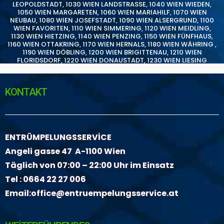
LEOPOLDSTADT
,
1030 WIEN LANDSTRASSE
,
1040 WIEN WIEDEN
,
1050 WIEN MARGARETEN
,
1060 WIEN MARIAHILF
,
1070 WIEN
NEUBAU
,
1080 WIEN JOSEFSTADT
,
1090 WIEN ALSERGRUND
,
1100
WIEN FAVORITEN
,
1110 WIEN SIMMERING
,
1120 WIEN MEIDLING
,
1130 WIEN HIETZING
,
1140 WIEN PENZING
,
1150 WIEN FÜNFHAUS
,
1160 WIEN OTTAKRING
,
1170 WIEN HERNALS
,
1180 WIEN WÄHRING
,
1190 WIEN DÖBLING
,
1200 WIEN BRIGITTENAU
,
1210 WIEN
FLORIDSDORF
,
1220 WIEN DONAUSTADT
,
1230 WIEN LIESING
KONTAKT
ENTRÜMPELUNGSSERVİCE
Angeli gasse 47 A-1100 Wien
Täglich von 07:00 – 22:00 Uhr im Einsatz
Tel :
0664 22 27 006
Email:
office@entruempelungsservice.at