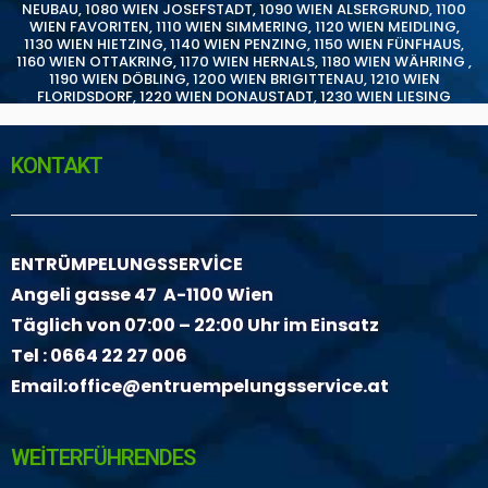
NEUBAU
,
1080 WIEN JOSEFSTADT
,
1090 WIEN ALSERGRUND
,
1100
WIEN FAVORITEN
,
1110 WIEN SIMMERING
,
1120 WIEN MEIDLING
,
1130 WIEN HIETZING
,
1140 WIEN PENZING
,
1150 WIEN FÜNFHAUS
,
1160 WIEN OTTAKRING
,
1170 WIEN HERNALS
,
1180 WIEN WÄHRING
,
1190 WIEN DÖBLING
,
1200 WIEN BRIGITTENAU
,
1210 WIEN
FLORIDSDORF
,
1220 WIEN DONAUSTADT
,
1230 WIEN LIESING
KONTAKT
ENTRÜMPELUNGSSERVİCE
Angeli gasse 47 A-1100 Wien
Täglich von 07:00 – 22:00 Uhr im Einsatz
Tel :
0664 22 27 006
Email:
office@entruempelungsservice.at
WEİTERFÜHRENDES