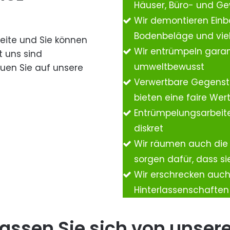
Häuser, Büro- und G
Wir demontieren Einb
Bodenbeläge und vie
Seite und Sie können
Wir entrümpeln garan
t uns sind
umweltbewusst
auen Sie auf unsere
Verwertbare Gegenst
bieten eine faire We
Entrümpelungsarbeite
diskret
Wir räumen auch die
sorgen dafür, dass si
Wir erschrecken auc
Hinterlassenschafte
assen Sie sich von unser