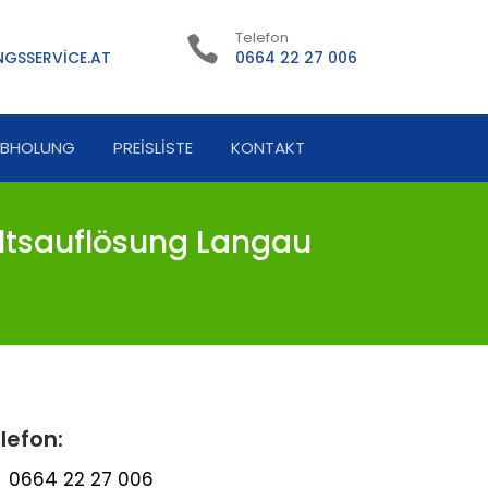
Telefon
GSSERVICE.AT
0664 22 27 006
ABHOLUNG
PREISLISTE
KONTAKT
tsauflösung Langau
lefon:
0664 22 27 006