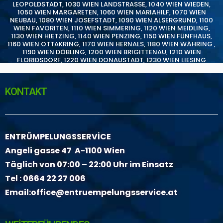
LEOPOLDSTADT
,
1030 WIEN LANDSTRASSE
,
1040 WIEN WIEDEN
,
1050 WIEN MARGARETEN
,
1060 WIEN MARIAHILF
,
1070 WIEN
NEUBAU
,
1080 WIEN JOSEFSTADT
,
1090 WIEN ALSERGRUND
,
1100
WIEN FAVORITEN
,
1110 WIEN SIMMERING
,
1120 WIEN MEIDLING
,
1130 WIEN HIETZING
,
1140 WIEN PENZING
,
1150 WIEN FÜNFHAUS
,
1160 WIEN OTTAKRING
,
1170 WIEN HERNALS
,
1180 WIEN WÄHRING
,
1190 WIEN DÖBLING
,
1200 WIEN BRIGITTENAU
,
1210 WIEN
FLORIDSDORF
,
1220 WIEN DONAUSTADT
,
1230 WIEN LIESING
KONTAKT
ENTRÜMPELUNGSSERVİCE
Angeli gasse 47 A-1100 Wien
Täglich von 07:00 – 22:00 Uhr im Einsatz
Tel :
0664 22 27 006
Email:
office@entruempelungsservice.at