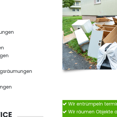
mungen
en
ngen
ngsräumungen
ungen
Wir entrümpeln term
Wir räumen Objekte 
ICE