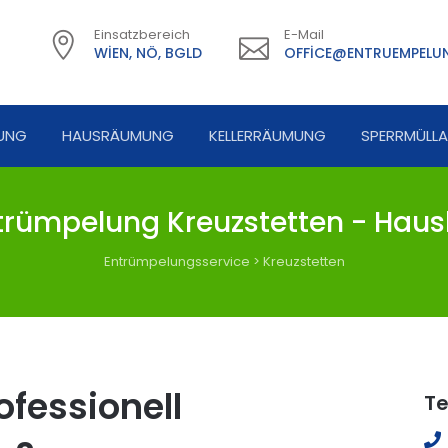
Einsatzbereich
E-Mail
WIEN, NÖ, BGLD
OFFICE@ENTRUEMPELUN
UNG
HAUSRÄUMUNG
KELLERRÄUMUNG
SPERRMÜLL
rümpelung Kreuzstetten - Haus
Entrümpelungsservice
>
Kreuzstetten
fessionell
Te