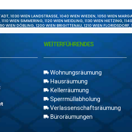
TADT
,
1030 WIEN LANDSTRASSE
,
1040 WIEN WIEDEN
,
1050 WIEN MARG
,
1110 WIEN SIMMERING
,
1120 WIEN MEIDLING
,
1130 WIEN HIETZING
,
114
190 WIEN DÖBLING
,
1200 WIEN BRIGITTENAU
,
1210 WIEN FLORIDSDORF
,
WEİTERFÜHRENDES
Wohnungsräumung
Hausräumung
z
Kellerräumung
Sperrmüllabholung
at
Verlassenschaftsräumung
Büroräumungen