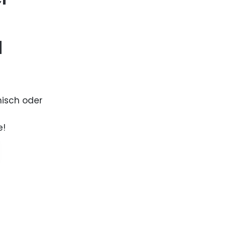
d
nisch oder
e!