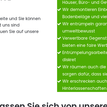
Häuser, Büro- und G
Wir demontieren Einb
Bodenbeläge und vie
Seite und Sie können
Wir entrümpeln garan
t uns sind
umweltbewusst
auen Sie auf unsere
Verwertbare Gegenst
bieten eine faire We
Entrümpelungsarbeite
diskret
Wir räumen auch die
sorgen dafür, dass si
Wir erschrecken auc
Hinterlassenschafte
assen Sie sich von unser