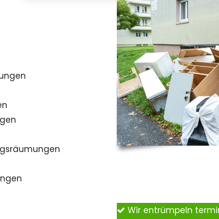
mungen
en
ngen
ngsräumungen
ungen
Wir entrümpeln term