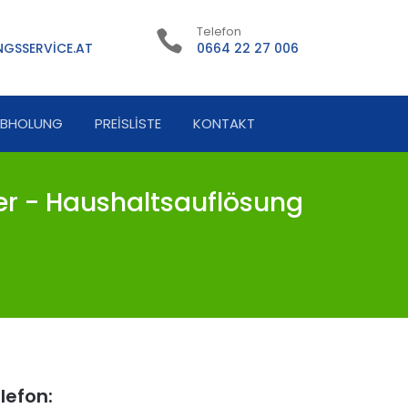
Telefon
GSSERVICE.AT
0664 22 27 006
ABHOLUNG
PREISLISTE
KONTAKT
 - Haushaltsauflösung
lefon: