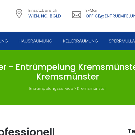
Einsatzbereich
E-Mail
WIEN, NÖ, BGLD
OFFICE@ENTRUEMPELUN
UNG
HAUSRÄUMUNG
KELLERRÄUMUNG
SPERRMÜLL
 - Entrümpelung Kremsmünster
Kremsmünster
Entrümpelungsservice
>
Kremsmünster
fessionell
Te