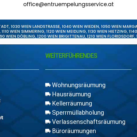
office@entruempelungsservice.at
TADT
,
1030 WIEN LANDSTRASSE
,
1040 WIEN WIEDEN
,
1050 WIEN MARG
,
1110 WIEN SIMMERING
,
1120 WIEN MEIDLING
,
1130 WIEN HIETZING
,
114
190 WIEN DÖBLING
,
1200 WIEN BRIGITTENAU
,
1210 WIEN FLORIDSDORF
,
WEİTERFÜHRENDES
Wohnungsräumung
Hausräumung
z
Kellerräumung
Sperrmüllabholung
at
Verlassenschaftsräumung
Büroräumungen