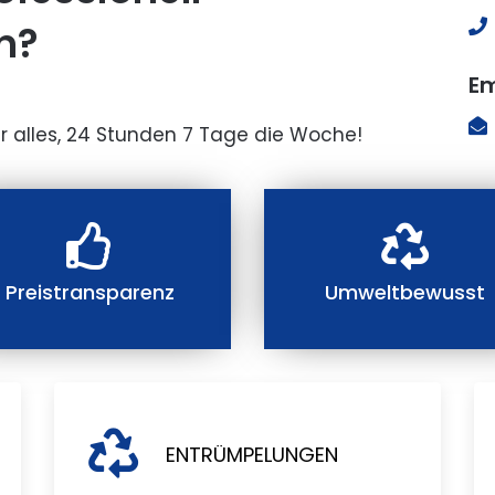
n?
Em
r alles, 24 Stunden 7 Tage die Woche!
Preistransparenz
Umweltbewusst
ENTRÜMPELUNGEN