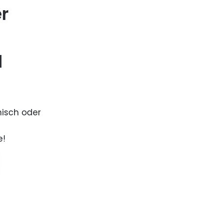
er
d
nisch oder
e!