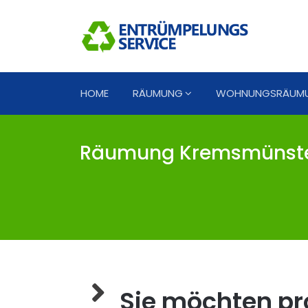
HOME
RÄUMUNG
WOHNUNGSRÄUM
Räumung Kremsmünster
Sie möchten pro