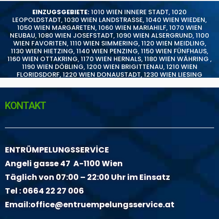
EINZUGSGEBIETE:
1010 WIEN INNERE STADT
,
1020
LEOPOLDSTADT
,
1030 WIEN LANDSTRASSE
,
1040 WIEN WIEDEN
,
1050 WIEN MARGARETEN
,
1060 WIEN MARIAHILF
,
1070 WIEN
NEUBAU
,
1080 WIEN JOSEFSTADT
,
1090 WIEN ALSERGRUND
,
1100
WIEN FAVORITEN
,
1110 WIEN SIMMERING
,
1120 WIEN MEIDLING
,
1130 WIEN HIETZING
,
1140 WIEN PENZING
,
1150 WIEN FÜNFHAUS
,
1160 WIEN OTTAKRING
,
1170 WIEN HERNALS
,
1180 WIEN WÄHRING
,
1190 WIEN DÖBLING
,
1200 WIEN BRIGITTENAU
,
1210 WIEN
FLORIDSDORF
,
1220 WIEN DONAUSTADT
,
1230 WIEN LIESING
KONTAKT
ENTRÜMPELUNGSSERVİCE
Angeli gasse 47 A-1100 Wien
Täglich von 07:00 – 22:00 Uhr im Einsatz
Tel :
0664 22 27 006
Email:
office@entruempelungsservice.at