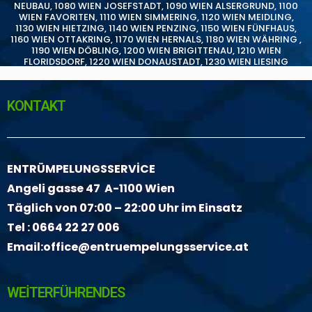
NEUBAU
,
1080 WIEN JOSEFSTADT
,
1090 WIEN ALSERGRUND
,
1100
WIEN FAVORITEN
,
1110 WIEN SIMMERING
,
1120 WIEN MEIDLING
,
1130 WIEN HIETZING
,
1140 WIEN PENZING
,
1150 WIEN FÜNFHAUS
,
1160 WIEN OTTAKRING
,
1170 WIEN HERNALS
,
1180 WIEN WÄHRING
,
1190 WIEN DÖBLING
,
1200 WIEN BRIGITTENAU
,
1210 WIEN
FLORIDSDORF
,
1220 WIEN DONAUSTADT
,
1230 WIEN LIESING
KONTAKT
ENTRÜMPELUNGSSERVİCE
Angeli gasse 47 A-1100 Wien
Täglich von 07:00 – 22:00 Uhr im Einsatz
Tel :
0664 22 27 006
Email:
office@entruempelungsservice.at
WEİTERFÜHRENDES