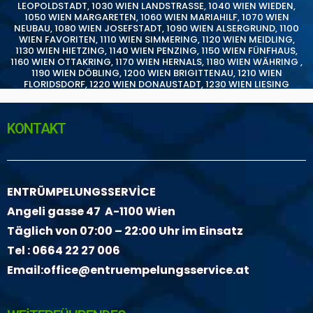
LEOPOLDSTADT
,
1030 WIEN LANDSTRASSE
,
1040 WIEN WIEDEN
,
1050 WIEN MARGARETEN
,
1060 WIEN MARIAHILF
,
1070 WIEN
NEUBAU
,
1080 WIEN JOSEFSTADT
,
1090 WIEN ALSERGRUND
,
1100
WIEN FAVORITEN
,
1110 WIEN SIMMERING
,
1120 WIEN MEIDLING
,
1130 WIEN HIETZING
,
1140 WIEN PENZING
,
1150 WIEN FÜNFHAUS
,
1160 WIEN OTTAKRING
,
1170 WIEN HERNALS
,
1180 WIEN WÄHRING
,
1190 WIEN DÖBLING
,
1200 WIEN BRIGITTENAU
,
1210 WIEN
FLORIDSDORF
,
1220 WIEN DONAUSTADT
,
1230 WIEN LIESING
KONTAKT
ENTRÜMPELUNGSSERVİCE
Angeli gasse 47 A-1100 Wien
Täglich von 07:00 – 22:00 Uhr im Einsatz
Tel :
0664 22 27 006
Email:
office@entruempelungsservice.at