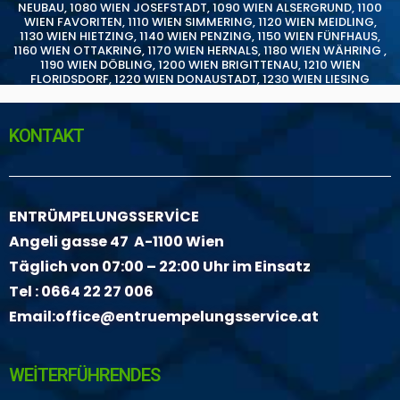
NEUBAU
,
1080 WIEN JOSEFSTADT
,
1090 WIEN ALSERGRUND
,
1100
WIEN FAVORITEN
,
1110 WIEN SIMMERING
,
1120 WIEN MEIDLING
,
1130 WIEN HIETZING
,
1140 WIEN PENZING
,
1150 WIEN FÜNFHAUS
,
1160 WIEN OTTAKRING
,
1170 WIEN HERNALS
,
1180 WIEN WÄHRING
,
1190 WIEN DÖBLING
,
1200 WIEN BRIGITTENAU
,
1210 WIEN
FLORIDSDORF
,
1220 WIEN DONAUSTADT
,
1230 WIEN LIESING
KONTAKT
ENTRÜMPELUNGSSERVİCE
Angeli gasse 47 A-1100 Wien
Täglich von 07:00 – 22:00 Uhr im Einsatz
Tel :
0664 22 27 006
Email:
office@entruempelungsservice.at
WEİTERFÜHRENDES