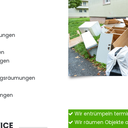
mungen
en
ngen
ngsräumungen
ungen
Wir entrümpeln term
Wir räumen Objekte 
ICE