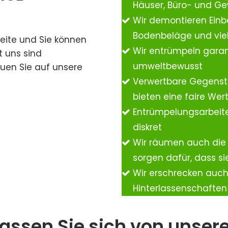
Häuser, Büro- und G
Wir demontieren Einb
Bodenbeläge und vie
Seite und Sie können
Wir entrümpeln garan
t uns sind
umweltbewusst
auen Sie auf unsere
Verwertbare Gegenst
bieten eine faire We
Entrümpelungsarbeite
diskret
Wir räumen auch die
sorgen dafür, dass si
Wir erschrecken auc
Hinterlassenschafte
assen Sie sich von unser