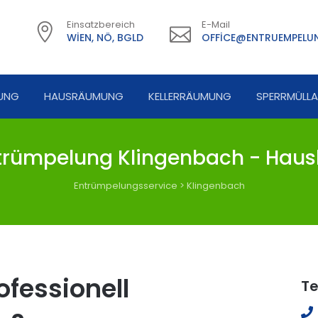
Einsatzbereich
E-Mail
WIEN, NÖ, BGLD
OFFICE@ENTRUEMPELUN
UNG
HAUSRÄUMUNG
KELLERRÄUMUNG
SPERRMÜLL
rümpelung Klingenbach - Haus
Entrümpelungsservice
>
Klingenbach
fessionell
Te