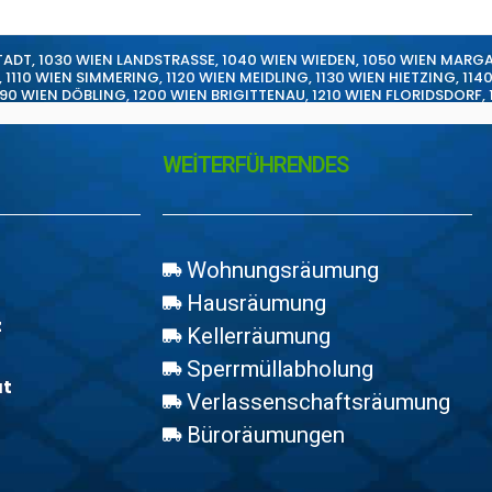
TADT
,
1030 WIEN LANDSTRASSE
,
1040 WIEN WIEDEN
,
1050 WIEN MARG
,
1110 WIEN SIMMERING
,
1120 WIEN MEIDLING
,
1130 WIEN HIETZING
,
114
190 WIEN DÖBLING
,
1200 WIEN BRIGITTENAU
,
1210 WIEN FLORIDSDORF
,
WEİTERFÜHRENDES
Wohnungsräumung
Hausräumung
z
Kellerräumung
Sperrmüllabholung
at
Verlassenschaftsräumung
Büroräumungen