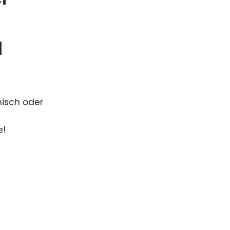
d
nisch oder
e!