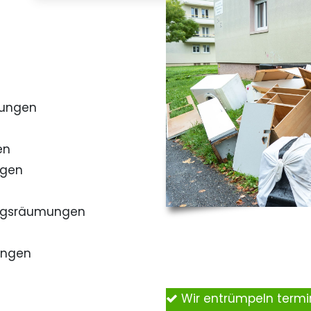
mungen
en
ngen
ngsräumungen
ungen
Wir entrümpeln term