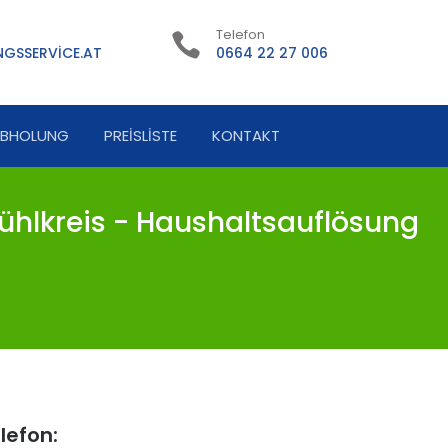
Telefon
GSSERVICE.AT
0664 22 27 006
ABHOLUNG
PREISLISTE
KONTAKT
ühlkreis - Haushaltsauflösung
lefon: