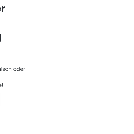
er
d
nisch oder
e!