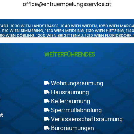
office@entruempelungsservice.at
TADT
,
1030 WIEN LANDSTRASSE
,
1040 WIEN WIEDEN
,
1050 WIEN MARG
,
1110 WIEN SIMMERING
,
1120 WIEN MEIDLING
,
1130 WIEN HIETZING
,
114
190 WIEN DÖBLING
,
1200 WIEN BRIGITTENAU
,
1210 WIEN FLORIDSDORF
,
WEİTERFÜHRENDES
Wohnungsräumung
Hausräumung
z
Kellerräumung
Sperrmüllabholung
at
Verlassenschaftsräumung
Büroräumungen