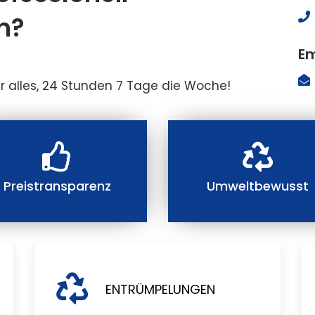
n?
Em
r alles, 24 Stunden 7 Tage die Woche!
Preistransparenz
Umweltbewusst
ENTRÜMPELUNGEN