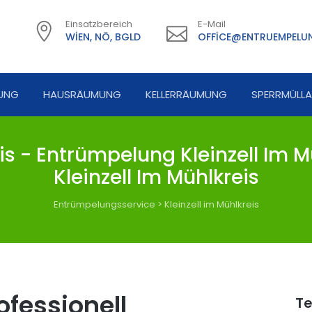
Einsatzbereich
E-Mail
WIEN, NÖ, BGLD
OFFICE@ENTRUEMPELUN
UNG
HAUSRÄUMUNG
KELLERRÄUMUNG
SPERRMÜLL
is - Entrümpelung Kleinzell Im M
Kleinzell Im Mühlkreis
Entrümpelungsservice
>
Kleinzell im Mühlkreis
fessionell
Te