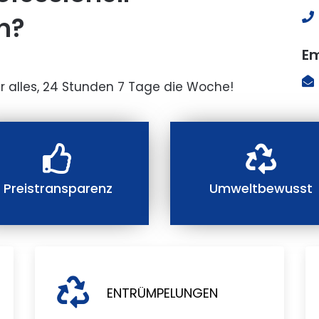
n?
Em
r alles, 24 Stunden 7 Tage die Woche!
Preistransparenz
Umweltbewusst
ENTRÜMPELUNGEN