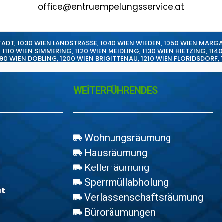
office@entruempelungsservice.at
TADT
,
1030 WIEN LANDSTRASSE
,
1040 WIEN WIEDEN
,
1050 WIEN MARG
,
1110 WIEN SIMMERING
,
1120 WIEN MEIDLING
,
1130 WIEN HIETZING
,
114
190 WIEN DÖBLING
,
1200 WIEN BRIGITTENAU
,
1210 WIEN FLORIDSDORF
,
WEİTERFÜHRENDES
Wohnungsräumung
Hausräumung
z
Kellerräumung
Sperrmüllabholung
at
Verlassenschaftsräumung
Büroräumungen