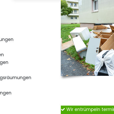
mungen
en
ngen
ngsräumungen
ungen
Wir entrümpeln term