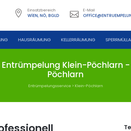
Einsatzbereich
E-Mail
WIEN, NÖ, BGLD
OFFICE@ENTRUEMPELUN
UNG
HAUSRÄUMUNG
KELLERRÄUMUNG
SPERRMÜLL
Entrümpelung Klein-Pöchlarn -
Pöchlarn
Entrümpelungsservice
>
Klein-Pöchlarn
fessionell
Te