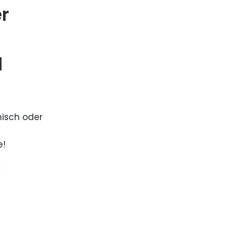
er
d
nisch oder
e!