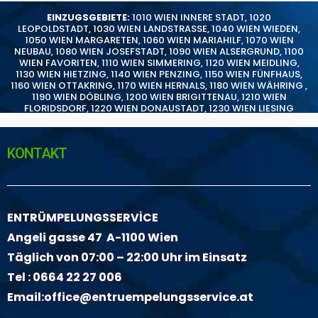
EINZUGSGEBIETE:
1010 WIEN INNERE STADT
,
1020
LEOPOLDSTADT
,
1030 WIEN LANDSTRASSE
,
1040 WIEN WIEDEN
,
1050 WIEN MARGARETEN
,
1060 WIEN MARIAHILF
,
1070 WIEN
NEUBAU
,
1080 WIEN JOSEFSTADT
,
1090 WIEN ALSERGRUND
,
1100
WIEN FAVORITEN
,
1110 WIEN SIMMERING
,
1120 WIEN MEIDLING
,
1130 WIEN HIETZING
,
1140 WIEN PENZING
,
1150 WIEN FÜNFHAUS
,
1160 WIEN OTTAKRING
,
1170 WIEN HERNALS
,
1180 WIEN WÄHRING
,
1190 WIEN DÖBLING
,
1200 WIEN BRIGITTENAU
,
1210 WIEN
FLORIDSDORF
,
1220 WIEN DONAUSTADT
,
1230 WIEN LIESING
KONTAKT
ENTRÜMPELUNGSSERVİCE
Angeli gasse 47 A-1100 Wien
Täglich von 07:00 – 22:00 Uhr im Einsatz
Tel :
0664 22 27 006
Email:
office@entruempelungsservice.at