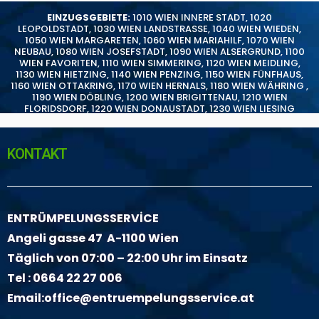
EINZUGSGEBIETE:
1010 WIEN INNERE STADT
,
1020
LEOPOLDSTADT
,
1030 WIEN LANDSTRASSE
,
1040 WIEN WIEDEN
,
1050 WIEN MARGARETEN
,
1060 WIEN MARIAHILF
,
1070 WIEN
NEUBAU
,
1080 WIEN JOSEFSTADT
,
1090 WIEN ALSERGRUND
,
1100
WIEN FAVORITEN
,
1110 WIEN SIMMERING
,
1120 WIEN MEIDLING
,
1130 WIEN HIETZING
,
1140 WIEN PENZING
,
1150 WIEN FÜNFHAUS
,
1160 WIEN OTTAKRING
,
1170 WIEN HERNALS
,
1180 WIEN WÄHRING
,
1190 WIEN DÖBLING
,
1200 WIEN BRIGITTENAU
,
1210 WIEN
FLORIDSDORF
,
1220 WIEN DONAUSTADT
,
1230 WIEN LIESING
KONTAKT
ENTRÜMPELUNGSSERVİCE
Angeli gasse 47 A-1100 Wien
Täglich von 07:00 – 22:00 Uhr im Einsatz
Tel :
0664 22 27 006
Email:
office@entruempelungsservice.at