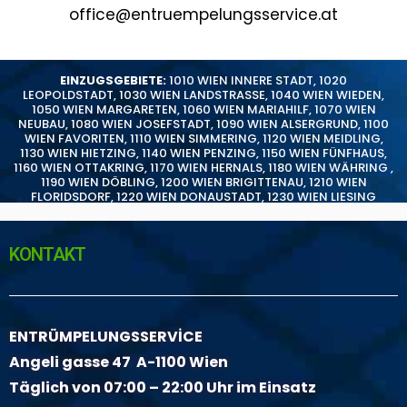
office@entruempelungsservice.at
EINZUGSGEBIETE:
1010 WIEN INNERE STADT
,
1020
LEOPOLDSTADT
,
1030 WIEN LANDSTRASSE
,
1040 WIEN WIEDEN
,
1050 WIEN MARGARETEN
,
1060 WIEN MARIAHILF
,
1070 WIEN
NEUBAU
,
1080 WIEN JOSEFSTADT
,
1090 WIEN ALSERGRUND
,
1100
WIEN FAVORITEN
,
1110 WIEN SIMMERING
,
1120 WIEN MEIDLING
,
1130 WIEN HIETZING
,
1140 WIEN PENZING
,
1150 WIEN FÜNFHAUS
,
1160 WIEN OTTAKRING
,
1170 WIEN HERNALS
,
1180 WIEN WÄHRING
,
1190 WIEN DÖBLING
,
1200 WIEN BRIGITTENAU
,
1210 WIEN
FLORIDSDORF
,
1220 WIEN DONAUSTADT
,
1230 WIEN LIESING
KONTAKT
ENTRÜMPELUNGSSERVİCE
Angeli gasse 47 A-1100 Wien
Täglich von 07:00 – 22:00 Uhr im Einsatz