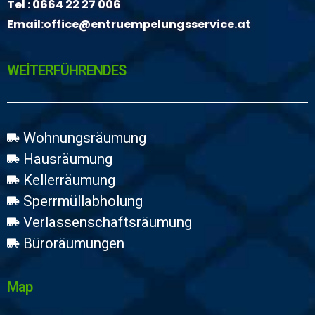
Tel :
0664 22 27 006
Email:
office@entruempelungsservice.at
WEİTERFÜHRENDES
Wohnungsräumung
Hausräumung
Kellerräumung
Sperrmüllabholung
Verlassenschaftsräumung
Büroräumungen
Map