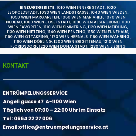
EINZUGSGEBIETE:
1010 WIEN INNERE STADT
,
1020
LEOPOLDSTADT
,
1030 WIEN LANDSTRASSE
,
1040 WIEN WIEDEN
,
1050 WIEN MARGARETEN
,
1060 WIEN MARIAHILF
,
1070 WIEN
NEUBAU
,
1080 WIEN JOSEFSTADT
,
1090 WIEN ALSERGRUND
,
1100
WIEN FAVORITEN
,
1110 WIEN SIMMERING
,
1120 WIEN MEIDLING
,
1130 WIEN HIETZING
,
1140 WIEN PENZING
,
1150 WIEN FÜNFHAUS
,
1160 WIEN OTTAKRING
,
1170 WIEN HERNALS
,
1180 WIEN WÄHRING
,
1190 WIEN DÖBLING
,
1200 WIEN BRIGITTENAU
,
1210 WIEN
FLORIDSDORF
,
1220 WIEN DONAUSTADT
,
1230 WIEN LIESING
KONTAKT
ENTRÜMPELUNGSSERVİCE
Angeli gasse 47 A-1100 Wien
Täglich von 07:00 – 22:00 Uhr im Einsatz
Tel :
0664 22 27 006
Email:
office@entruempelungsservice.at