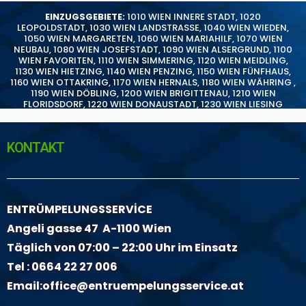
EINZUGSGEBIETE:
1010 WIEN INNERE STADT
,
1020
LEOPOLDSTADT
,
1030 WIEN LANDSTRASSE
,
1040 WIEN WIEDEN
,
1050 WIEN MARGARETEN
,
1060 WIEN MARIAHILF
,
1070 WIEN
NEUBAU
,
1080 WIEN JOSEFSTADT
,
1090 WIEN ALSERGRUND
,
1100
WIEN FAVORITEN
,
1110 WIEN SIMMERING
,
1120 WIEN MEIDLING
,
1130 WIEN HIETZING
,
1140 WIEN PENZING
,
1150 WIEN FÜNFHAUS
,
1160 WIEN OTTAKRING
,
1170 WIEN HERNALS
,
1180 WIEN WÄHRING
,
1190 WIEN DÖBLING
,
1200 WIEN BRIGITTENAU
,
1210 WIEN
FLORIDSDORF
,
1220 WIEN DONAUSTADT
,
1230 WIEN LIESING
KONTAKT
ENTRÜMPELUNGSSERVİCE
Angeli gasse 47 A-1100 Wien
Täglich von 07:00 – 22:00 Uhr im Einsatz
Tel :
0664 22 27 006
Email:
office@entruempelungsservice.at