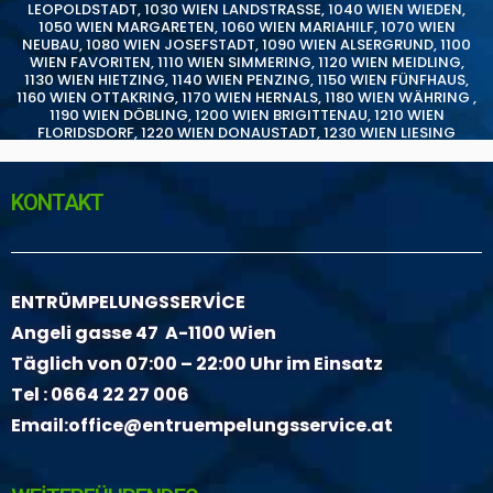
LEOPOLDSTADT
,
1030 WIEN LANDSTRASSE
,
1040 WIEN WIEDEN
,
1050 WIEN MARGARETEN
,
1060 WIEN MARIAHILF
,
1070 WIEN
NEUBAU
,
1080 WIEN JOSEFSTADT
,
1090 WIEN ALSERGRUND
,
1100
WIEN FAVORITEN
,
1110 WIEN SIMMERING
,
1120 WIEN MEIDLING
,
1130 WIEN HIETZING
,
1140 WIEN PENZING
,
1150 WIEN FÜNFHAUS
,
1160 WIEN OTTAKRING
,
1170 WIEN HERNALS
,
1180 WIEN WÄHRING
,
1190 WIEN DÖBLING
,
1200 WIEN BRIGITTENAU
,
1210 WIEN
FLORIDSDORF
,
1220 WIEN DONAUSTADT
,
1230 WIEN LIESING
KONTAKT
ENTRÜMPELUNGSSERVİCE
Angeli gasse 47 A-1100 Wien
Täglich von 07:00 – 22:00 Uhr im Einsatz
Tel :
0664 22 27 006
Email:
office@entruempelungsservice.at