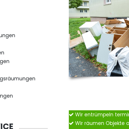
mungen
en
ngen
ngsräumungen
ungen
Wir entrümpeln term
Wir räumen Objekte 
ICE