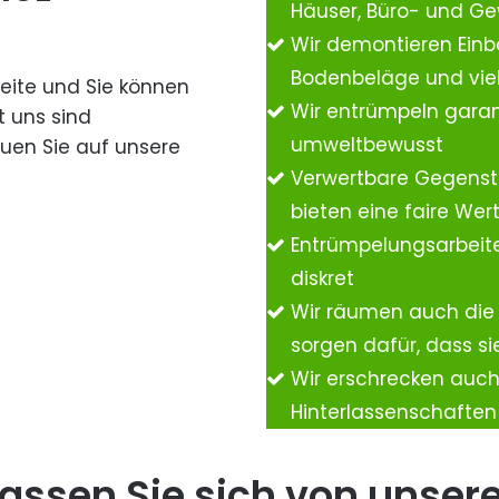
Häuser, Büro- und G
Wir demontieren Einb
Bodenbeläge und vie
Seite und Sie können
Wir entrümpeln garan
t uns sind
umweltbewusst
auen Sie auf unsere
Verwertbare Gegenst
bieten eine faire We
Entrümpelungsarbeite
diskret
Wir räumen auch die
sorgen dafür, dass si
Wir erschrecken auc
Hinterlassenschafte
assen Sie sich von unser