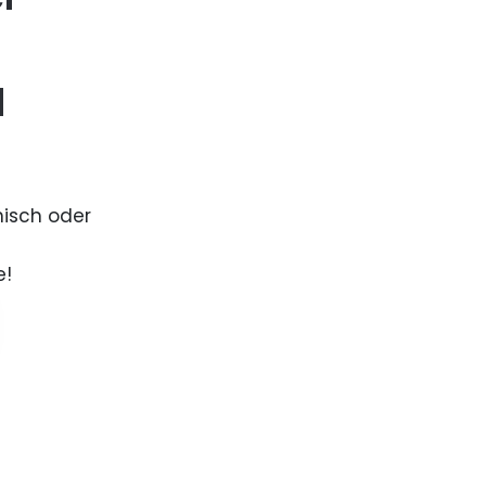
d
nisch oder
e!