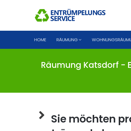
HOME
RÄUMUNG
WOHNUNGSRÄUM
Räumung Katsdorf - E
Sie möchten pro