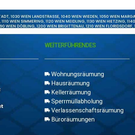
TADT
,
1030 WIEN LANDSTRASSE
,
1040 WIEN WIEDEN
,
1050 WIEN MARG
,
1110 WIEN SIMMERING
,
1120 WIEN MEIDLING
,
1130 WIEN HIETZING
,
114
190 WIEN DÖBLING
,
1200 WIEN BRIGITTENAU
,
1210 WIEN FLORIDSDORF
,
WEİTERFÜHRENDES
Wohnungsräumung
Hausräumung
z
Kellerräumung
Sperrmüllabholung
at
Verlassenschaftsräumung
Büroräumungen