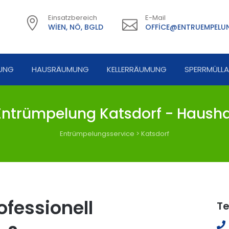
Einsatzbereich
E-Mail
WIEN, NÖ, BGLD
OFFICE@ENTRUEMPELUN
UNG
HAUSRÄUMUNG
KELLERRÄUMUNG
SPERRMÜLL
ntrümpelung Katsdorf - Hausha
Entrümpelungsservice
>
Katsdorf
fessionell
Te