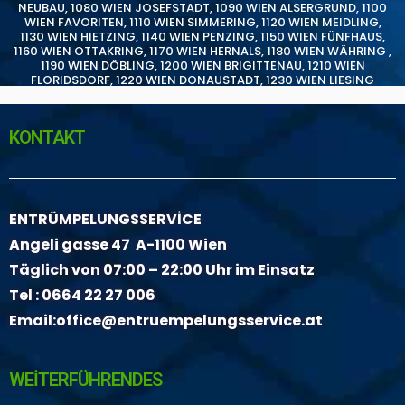
NEUBAU
,
1080 WIEN JOSEFSTADT
,
1090 WIEN ALSERGRUND
,
1100
WIEN FAVORITEN
,
1110 WIEN SIMMERING
,
1120 WIEN MEIDLING
,
1130 WIEN HIETZING
,
1140 WIEN PENZING
,
1150 WIEN FÜNFHAUS
,
1160 WIEN OTTAKRING
,
1170 WIEN HERNALS
,
1180 WIEN WÄHRING
,
1190 WIEN DÖBLING
,
1200 WIEN BRIGITTENAU
,
1210 WIEN
FLORIDSDORF
,
1220 WIEN DONAUSTADT
,
1230 WIEN LIESING
KONTAKT
ENTRÜMPELUNGSSERVİCE
Angeli gasse 47 A-1100 Wien
Täglich von 07:00 – 22:00 Uhr im Einsatz
Tel :
0664 22 27 006
Email:
office@entruempelungsservice.at
WEİTERFÜHRENDES