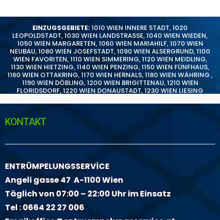
EINZUGSGEBIETE:
1010 WIEN INNERE STADT
,
1020
LEOPOLDSTADT
,
1030 WIEN LANDSTRASSE
,
1040 WIEN WIEDEN
,
1050 WIEN MARGARETEN
,
1060 WIEN MARIAHILF
,
1070 WIEN
NEUBAU
,
1080 WIEN JOSEFSTADT
,
1090 WIEN ALSERGRUND
,
1100
WIEN FAVORITEN
,
1110 WIEN SIMMERING
,
1120 WIEN MEIDLING
,
1130 WIEN HIETZING
,
1140 WIEN PENZING
,
1150 WIEN FÜNFHAUS
,
1160 WIEN OTTAKRING
,
1170 WIEN HERNALS
,
1180 WIEN WÄHRING
,
1190 WIEN DÖBLING
,
1200 WIEN BRIGITTENAU
,
1210 WIEN
FLORIDSDORF
,
1220 WIEN DONAUSTADT
,
1230 WIEN LIESING
KONTAKT
ENTRÜMPELUNGSSERVİCE
Angeli gasse 47 A-1100 Wien
Täglich von 07:00 – 22:00 Uhr im Einsatz
Tel :
0664 22 27 006