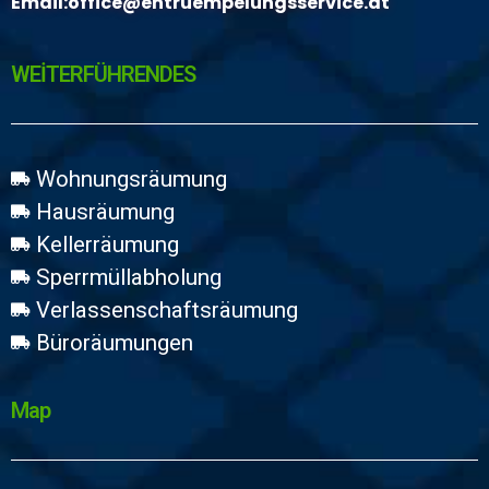
Email:
office@entruempelungsservice.at
WEİTERFÜHRENDES
Wohnungsräumung
Hausräumung
Kellerräumung
Sperrmüllabholung
Verlassenschaftsräumung
Büroräumungen
Map