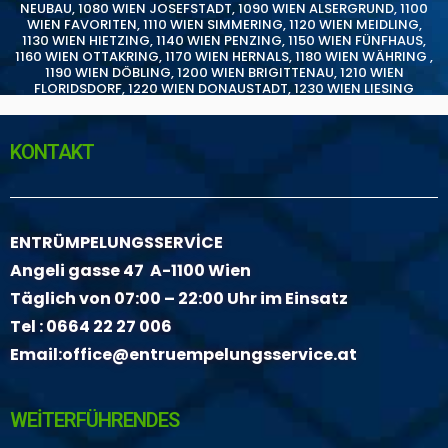
NEUBAU
,
1080 WIEN JOSEFSTADT
,
1090 WIEN ALSERGRUND
,
1100
WIEN FAVORITEN
,
1110 WIEN SIMMERING
,
1120 WIEN MEIDLING
,
1130 WIEN HIETZING
,
1140 WIEN PENZING
,
1150 WIEN FÜNFHAUS
,
1160 WIEN OTTAKRING
,
1170 WIEN HERNALS
,
1180 WIEN WÄHRING
,
1190 WIEN DÖBLING
,
1200 WIEN BRIGITTENAU
,
1210 WIEN
FLORIDSDORF
,
1220 WIEN DONAUSTADT
,
1230 WIEN LIESING
KONTAKT
ENTRÜMPELUNGSSERVİCE
Angeli gasse 47 A-1100 Wien
Täglich von 07:00 – 22:00 Uhr im Einsatz
Tel :
0664 22 27 006
Email:
office@entruempelungsservice.at
WEİTERFÜHRENDES